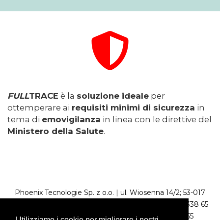
FULL
TRACE
è la
soluzione ideale
per
ottemperare ai
requisiti minimi di sicurezza
in
tema di
emovigilanza
in linea con le direttive del
Ministero della Salute
.
Phoenix Tecnologie Sp. z o.o. | ul. Wiosenna 14/2; 53-017
Wrocław, Poland | NIP: 899 258 73 59 | Tel. +48 71 338 65
64; Kom. +48 604 106 020 | Fax +48 71 338 65 55
Utilizziamo i cookie per migliorare i nostri