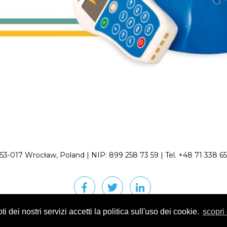
; 53-017 Wrocław, Poland | NIP: 899 258 73 59 | Tel. +48 71 338 
i dei nostri servizi accetti la politica sull'uso dei cookie.
scopri 
© 2018 phxtecno.net